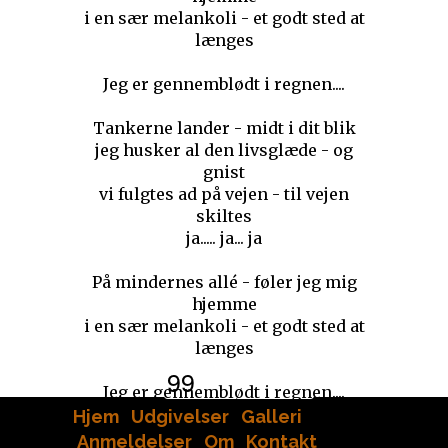
i en sær melankoli - et godt sted at
længes
Jeg er gennemblødt i regnen....
Tankerne lander - midt i dit blik
jeg husker al den livsglæde - og
gnist
vi fulgtes ad på vejen - til vejen
skiltes
ja..... ja... ja
På mindernes allé - føler jeg mig
hjemme
i en sær melankoli - et godt sted at
længes
9
9
Jeg er gennemblødt i regnen....
Hjem
Udgivelser
Galleri
Anmeldelser
Om
Kontakt
.